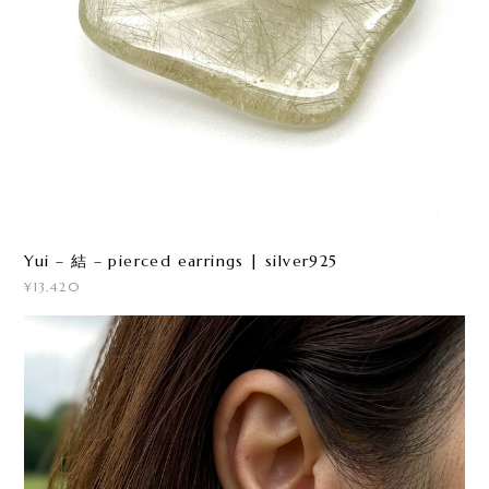
Yui – 結 – pierced earrings | silver925
¥13,420