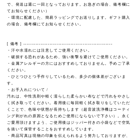
で、発送は週に一回となっております。お急ぎの場合、備考欄に
てお知らせください）
・環境に配慮した、簡易ラッピングでお送りします。ギフト購入
の場合、備考欄にてお知らせください。
[ 備考 ] ---------------------------------------------------
・汗や水濡れには注意してご使用ください。
・破損する恐れがあるため、強い衝撃を避けてご使用ください。
・金属アレルギーの方にはおすすめしておりません。予めご了承
ください。
・ひとつひとつ手作りしているため、多少の個体差がございま
す。
・お手入れについて /
汚れは、中性洗剤や軽く濡らした柔らかい布などで汚れをやさし
く拭き取ってください。着用後に毎回軽く拭き取りをしていただ
くことで、色味や状態が長持ちします（超音波洗浄機はコーティ
ング剥がれの原因となるためご使用にならないで下さい）。永く
ご愛用頂けますよう、ご使用後はジッパー付きの小袋などで空気
を抜いて保管することをおすすめしています。
・商品写真は現物の印象を伝えられるよう努力しておりますが、