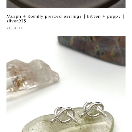
Murph + Romilly pierced earrings | kitten + puppy |
silver925
¥19,470