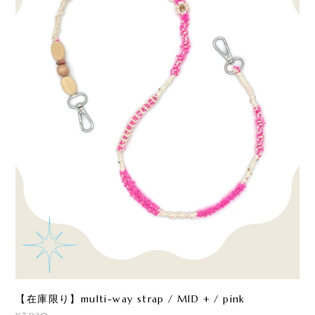
【在庫限り】multi-way strap / MID + / pink