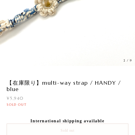
3
/
9
【在庫限り】multi-way strap / HANDY /
blue
¥5,940
SOLD OUT
International shipping available
Sold out