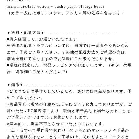
size / 43cm
main material / cotton + basho yarn, vintage beads
（カラー糸にはポリエステル、アクリル等の化繊を含みます）
▼送料・配送方法▼-----------------------------------------
■購入画面にて、お選びいただけます。
発送後の配送トラブルについては、当方では一切責任を負いかね
ます。予めご了承ください。その他の配送方法をご希望の方は、
別途実費にて承りますのでお気軽にご相談くださいませ。
■環境に配慮した、簡易ラッピングでお送りします。（ギフトの場
合、備考欄にご記入ください *）
▼備考▼-----------------------------------------------------
○ひとつひとつ手作りしているため、多少の個体差があります。予
めご了承ください。
○商品写真は現物の印象を伝えられるよう努力しておりますが、ご
覧いただくPC環境等により、現物と若干異なる場合もあることを
ご了承いただけますようお願いいたします。
○基本的に、返品不可とさせていただいております。
一点一点すべて手作業でお作りしているためマシーンメイド品の
ような精確さはないことをご了承の上、それもまたユニークさと