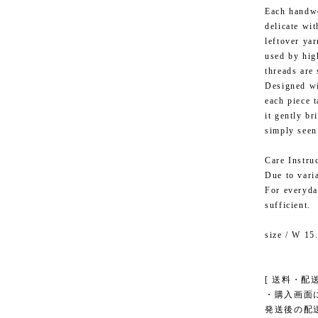
Each handwo
delicate wit
leftover ya
used by hig
threads are 
Designed wi
each piece 
it gently b
simply seen
Care Instru
Due to vari
For everyday
sufficient.
size / W 15
[ 送料・配送方法 ]
・購入画面
発送後の配