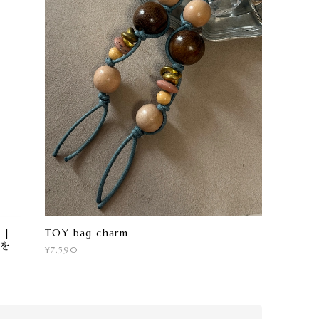
TOY bag charm
|
糸を
¥7,590