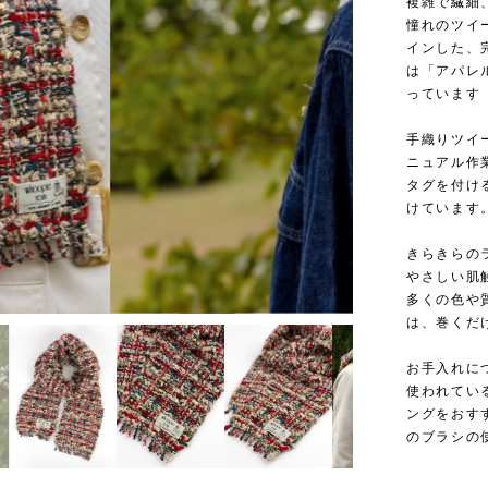
複雑で繊細
憧れのツイ
インした、完
は「アパレ
っています
手織りツイ
ニュアル作
タグを付け
けています
きらきらの
やさしい肌
3
/
6
多くの色や
は、巻くだ
お手入れに
使われてい
ングをおす
のブラシの