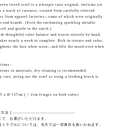
ven tweed scarf is a whoopie roux original, intricate yet
h a touch of cuteness, created from carefully selected
rns from apparel factories—some of which were originally
h-end brands. (Even the enchanting sparkling metallic
soft and gentle to the touch.)
th thoughtful color balance and woven entirely by hand,
takes nearly a week to complete. Rich in texture and color,
rightens the face when worn—and lifts the mood even when
.
ctions：
ations in materials, dry cleaning is recommended.
 care, airing out the scarf or using a clothing brush is
.5 x H 157cm ( + 2cm fringes on both sides)
 ---------------------------------------
にて、お選びいただけます。
送トラブルについては、当方では一切責任を負いかねます。