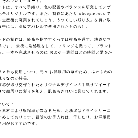
、それでいてキュート。
ードは、すべて手織り。色の配置やバランスを研究してデザ
全オリジナルです。また、制作にあたり whoopie roux で
ル生産後に廃棄されてしまう、うつくしい残り糸」を買い取
（中には、高級アパレルで使用されたものも）。
ードの制作は、経糸を指ですくっては横糸を通す、地道なマ
業です。 最後に端処理をして、フリンジを撚って、ブランド
る。一本を完成させるのに およそ一週間ほどの時間と愛をか
。
ラメ糸も使用しつつ、元々 お洋服用の糸のため、ふわふわの
触りなのが特長。
質感が織り交ぜられたオリジナルデザインの手織りツイード
けで顔周りに彩りを加え、肌色もきれいに見せてくれます。
ついて：
る素材により収縮率が異なるため、お洗濯はドライクリーニ
すめしております。普段のお手入れは、干したり、お洋服用
使用がおすすめです。