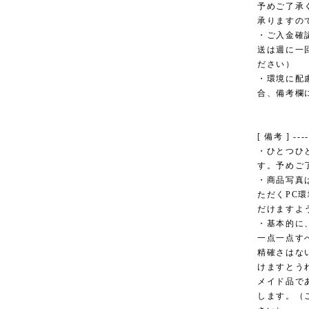
予めご了承
承りますの
・ご入金確
送は週に一
ださい）
・環境に配
合、備考欄
[ 備考 ] -----
・ひとつひ
す。予めご
・商品写真
ただくPC
だけますよ
・基本的に
一点一点す
精確さはな
けますとう
メイド品で
します。（