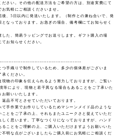
ください。その他の配送方法をご希望の方は、別途実費にて
でお気軽にご相談くださいませ。
認後、5日以内に発送いたします。（制作との兼ね合いで、発
回となっております。お急ぎの場合、備考欄にてお知らせく
慮した、簡易ラッピングでお送りします。ギフト購入の場
にてお知らせください。
----------------------------------------------
とつ手織りで制作しているため、多少の個体差がございま
了承ください。
は現物の印象を伝えられるよう努力しておりますが、ご覧い
環境等により、現物と若干異なる場合もあることをご了承いた
うお願いいたします。
、返品不可とさせていただいております。
べて手作業でお作りしているためマシーンメイド品のような
いことをご了承の上、それもまたユニークさと捉えていただ
れしく思います。丁寧なつくりになっておりますが、ハンド
あることをご理解の上、ご購入いただけますようお願いいた
ご不明な点がございましたらご購入前にお気軽にご相談くだ