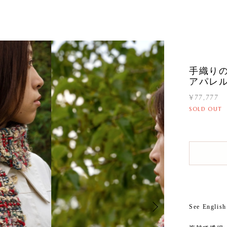
手織りの
アパレ
¥77,777
SOLD OUT
See English