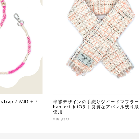
trap / MID + /
半襟デザインの手織りツイードマフラー 
han-eri ♭105 | 良質なアパレル残り
使用
¥18,920