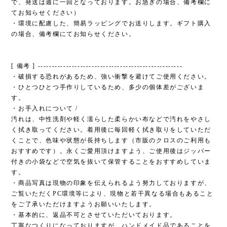
で、発送は週に一回となっております。お急ぎの場合、備考欄に
てお知らせください）
・環境に配慮した、簡易ラッピングでお送りします。ギフト購入
の場合、備考欄にてお知らせください。
[ 備考 ] ---------------------------------------------------
・破損する恐れがあるため、強い衝撃を避けてご使用ください。
・ひとつひとつ手作りしているため、多少の個体差がございま
す。
・お手入れについて /
汚れは、中性洗剤や軽く濡らした柔らかい布などで汚れをやさし
く拭き取ってください。着用後に毎回軽く拭き取りをしていただ
くことで、色味や状態が長持ちします（市販のクロスのご利用も
おすすめです）。永くご愛用頂けますよう、ご使用後はジッパー
付きの小袋などで空気を抜いて保管することをおすすめしていま
す。
・商品写真は現物の印象を伝えられるよう努力しておりますが、
ご覧いただくPC環境等により、現物と若干異なる場合もあること
をご了承いただけますようお願いいたします。
・基本的に、返品不可とさせていただいております。
丁寧なつくりになっておりますが、ハンドメイド品であることを