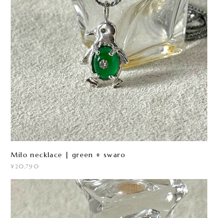
Milo necklace | green + swaro
¥20,790