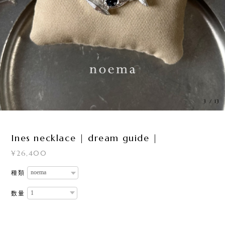
4
/
13
Ines necklace | dream guide |
¥26,400
種類
数量