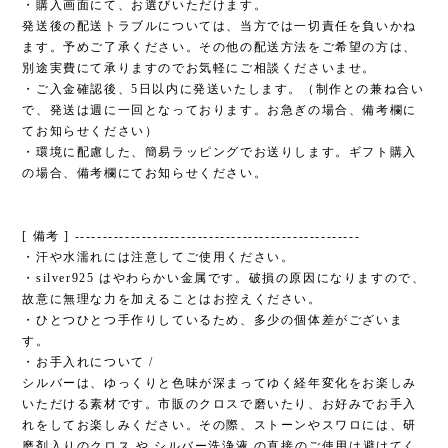
・購入画面にて、お選びいただけます。
発送後の配送トラブルについては、当方では一切責任を負いかね
ます。予めご了承ください。その他の配送方法をご希望の方は、
別途実費にて承りますのでお気軽にご相談くださいませ。
・ご入金確認後、5日以内に発送いたします。（制作との兼ね合い
で、発送は週に一回となっております。お急ぎの場合、備考欄に
てお知らせください）
・環境に配慮した、簡易ラッピングでお送りします。ギフト購入
の場合、備考欄にてお知らせください。
[ 備考 ] ---------------------------------------------------
・汗や水濡れには注意してご使用ください。
・silver925 はやわらかい金属です。破損の原因になりますので、
故意に無理な力を加えることはお控えください。
・ひとつひとつ手作りしているため、多少の個体差がございま
す。
・お手入れについて /
シルバーは、ゆっくりと色味が深まってゆく経年変化をお楽しみ
いただける素材です。市販のクロスで磨いたり、お好みでお手入
れをしてお楽しみください。その際、ストーンやスワロには、研
磨剤入りのクロス や シルバー洗浄液 の直接のご使用は避けてく