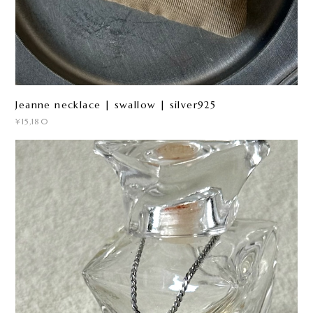
Jeanne necklace | swallow | silver925
¥15,180