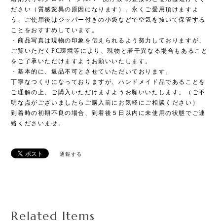
ださい（質感変異の原因になります）。永くご愛用頂けますよ
う、ご使用後はジッパー付きの小袋などで空気を抜いて保管する
ことをおすすめしています。
・商品写真は現物の印象を伝えられるよう努力しておりますが、
ご覧いただくPC環境等により、現物と若干異なる場合もあること
をご了承いただけますようお願いいたします。
・基本的に、返品不可とさせていただいております。
丁寧なつくりになっておりますが、ハンドメイド品であることを
ご理解の上、ご購入いただけますようお願いいたします。（ご不
明な点がございましたらご購入前にお気軽にご相談ください）
到着時の初期不良の場合、到着後５日以内に未使用の状態でご連
絡くださいませ。
通報する
Related Items