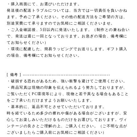
・購入画面にて、お選びいただけます。
発送後の配送トラブルについては、当方では一切責任を負いかね
ます。予めご了承ください。その他の配送方法をご希望の方は、
別途実費にて承りますのでお気軽にご相談くださいませ。
・ご入金確認後、5日以内に発送いたします。（制作との兼ね合い
で、発送は週に一回となっております。お急ぎの場合、備考欄に
てお知らせください）
・環境に配慮した、簡易ラッピングでお送りします。ギフト購入
の場合、備考欄にてお知らせください。
[ 備考 ] ---------------------------------------------------
・破損する恐れがあるため、強い衝撃を避けてご使用ください。
・商品写真は現物の印象を伝えられるよう努力しておりますが、
ご覧いただくPC環境等により、現物と若干異なる場合もあること
をご了承いただけますようお願いいたします。
・基本的に、返品不可とさせていただいております。
時を経ているため多少の擦れや傷がある場合がございますが、安
心してお楽しみいただけるものだけをお選びしております。ヴィ
ンテージの良さとご理解の上、ご購入ください。（ご不明な点が
ございましたらご購入前にお気軽にご相談ください）