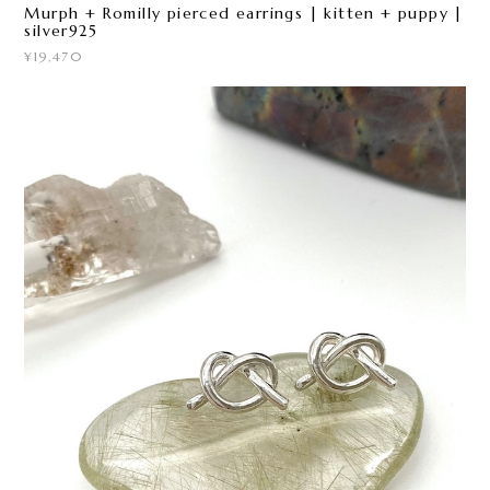
Murph + Romilly pierced earrings | kitten + puppy |
silver925
¥19,470