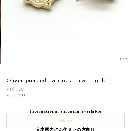
3
/
4
Oliver pierced earrings | cat | gold
¥16,720
SOLD OUT
International shipping available
Sold out
日本国内にお住まいの方向け