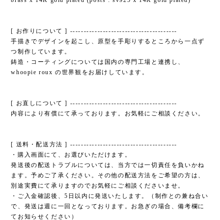
brass x 14K gold plated (posts : sv925 x 14K gold plated)
[ お作りについて ] ---------------------------------------
手描きでデザインを起こし、原型を手彫りするところから一点ず
つ制作しています。
鋳造・コーティングについては国内の専門工場と連携し、
whoopie roux の世界観をお届けしています。
[ お直しについて ] ---------------------------------------
内容により有償にて承っております。お気軽にご相談ください。
[ 送料・配送方法 ] ---------------------------------------
・購入画面にて、お選びいただけます。
発送後の配送トラブルについては、当方では一切責任を負いかね
ます。予めご了承ください。その他の配送方法をご希望の方は、
別途実費にて承りますのでお気軽にご相談くださいませ。
・ご入金確認後、5日以内に発送いたします。（制作との兼ね合い
で、発送は週に一回となっております。お急ぎの場合、備考欄に
てお知らせください）