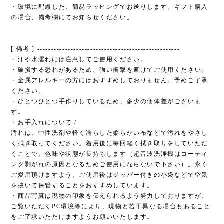
・環境に配慮した、簡易ラッピングでお送りします。ギフト購入
の場合、備考欄にてお知らせください。
[ 備考 ] ---------------------------------------------------
・汗や水濡れには注意してご使用ください。
・破損する恐れがあるため、強い衝撃を避けてご使用ください。
・金属アレルギーの方にはおすすめしておりません。予めご了承
ください。
・ひとつひとつ手作りしているため、多少の個体差がございま
す。
・お手入れについて /
汚れは、中性洗剤や軽く濡らした柔らかい布などで汚れをやさし
く拭き取ってください。着用後に毎回軽く拭き取りをしていただ
くことで、色味や状態が長持ちします（超音波洗浄機はコーティ
ング剥がれの原因となるためご使用にならないで下さい）。永く
ご愛用頂けますよう、ご使用後はジッパー付きの小袋などで空気
を抜いて保管することをおすすめしています。
・商品写真は現物の印象を伝えられるよう努力しておりますが、
ご覧いただくPC環境等により、現物と若干異なる場合もあること
をご了承いただけますようお願いいたします。