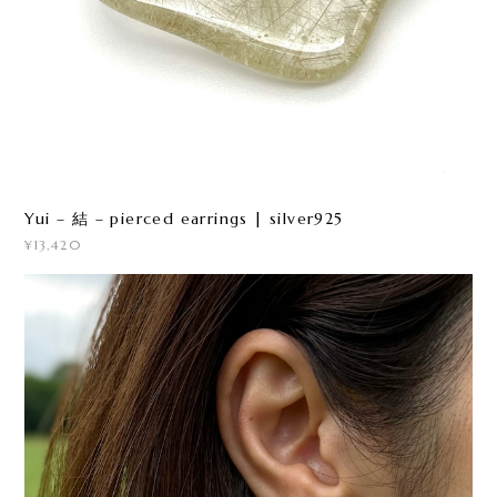
Yui – 結 – pierced earrings | silver925
¥13,420